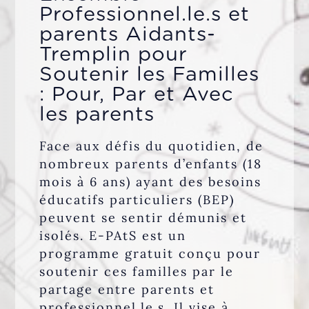
Professionnel.le.s et
parents Aidants-
L’équipe
Tremplin pour
Soutenir les Familles
Contact
: Pour, Par et Avec
les parents
Face aux défis du quotidien, de
nombreux parents d’enfants (18
mois à 6 ans) ayant des besoins
éducatifs particuliers (BEP)
peuvent se sentir démunis et
isolés. E-PAtS est un
programme gratuit conçu pour
soutenir ces familles par le
partage entre parents et
professionnel.le.s. Il vise à