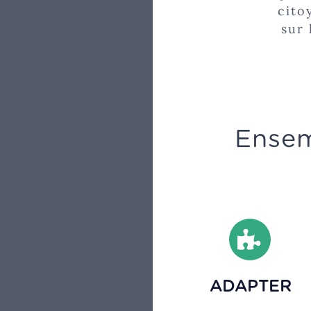
cito
sur 
Ensem
ADAPTER