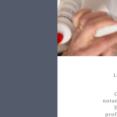
L
nota
prof