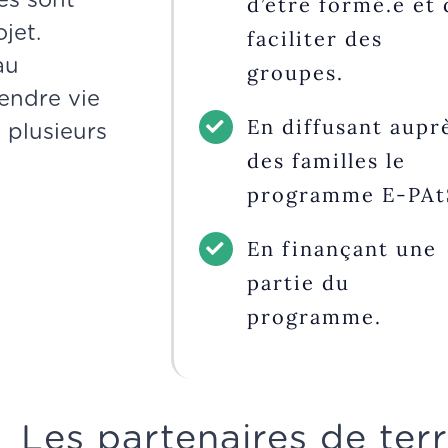
d’être formé.e et 
jet.
faciliter des
au
groupes.
endre vie
En diffusant aupr
 plusieurs
des familles le
programme E-PAt
En finançant une
partie du
programme.
Les partenaires de terr