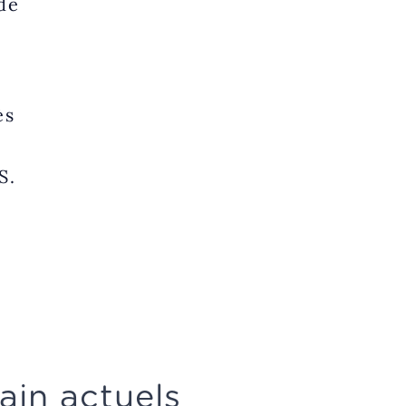
de
ès
S.
ain actuels