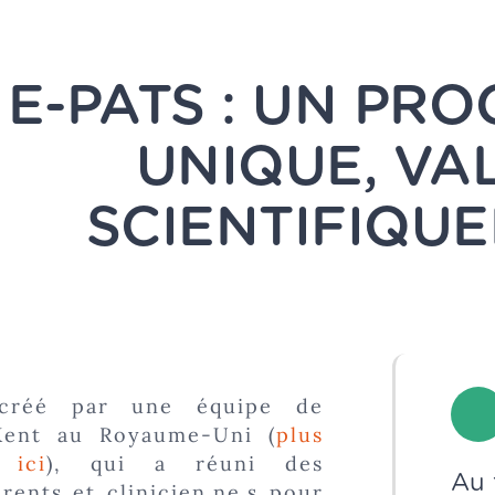
E-PATS : UN PR
UNIQUE, VA
SCIENTIFIQU
créé par une équipe de
 Kent au Royaume-Uni (
plus
t
ici
), qui a réuni des
Au 
rents et clinicien.ne.s pour